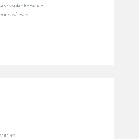
n worstelt Isabelle al
aar privéleven.
annen en