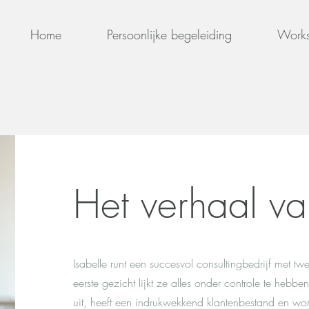
Home
Persoonlijke begeleiding
Work
Het verhaal va
Isabelle runt een succesvol consultingbedrijf met 
eerste gezicht lijkt ze alles onder controle te hebben.
uit, heeft een indrukwekkend klantenbestand en wor