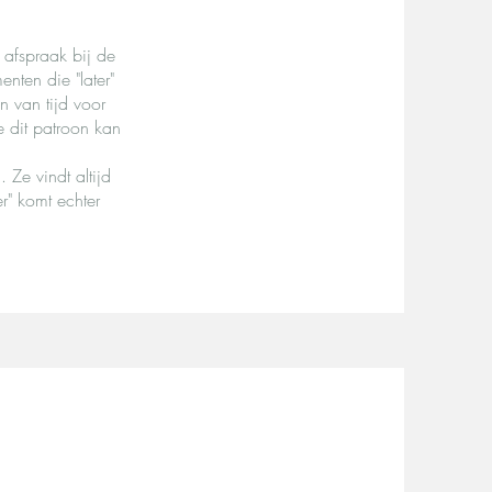
n afspraak bij de
nten die "later"
n van tijd voor
e dit patroon kan
 Ze vindt altijd
er" komt echter