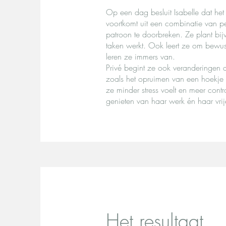
Op een dag besluit Isabelle dat het 
voortkomt uit een combinatie van pe
patroon te doorbreken. Ze plant bi
taken werkt. Ook leert ze om bewu
leren ze immers van.
Privé begint ze ook veranderingen d
zoals het opruimen van een hoekje 
ze minder stress voelt en meer contr
genieten van haar werk én haar vrije
Het resultaat