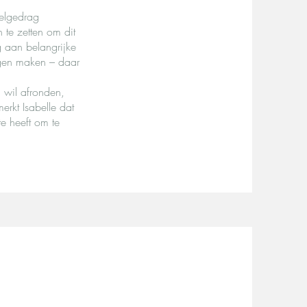
telgedrag
 te zetten om dit
g aan belangrijke
ogen maken – daar
g wil afronden,
rkt Isabelle dat
te heeft om te