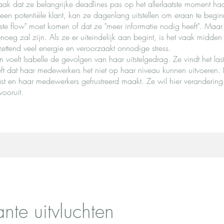
aak dat ze belangrijke deadlines pas op het allerlaatste moment haa
een potentiële klant, kan ze dagenlang uitstellen om eraan te begi
uiste flow" moet komen of dat ze "meer informatie nodig heeft". Maar 
noeg zal zijn. Als ze er uiteindelijk aan begint, is het vaak midden
ettend veel energie en veroorzaakt onnodige stress.
 voelt Isabelle de gevolgen van haar uitstelgedrag. Ze vindt het las
t dat haar medewerkers het niet op haar niveau kunnen uitvoeren. H
ast en haar medewerkers gefrustreerd maakt. Ze wil hier veranderin
vooruit.
ante uitvluchten