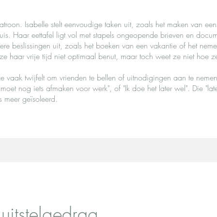
patroon. Isabelle stelt eenvoudige taken uit, zoals het maken van ee
uis. Haar eettafel ligt vol met stapels ongeopende brieven en docume
tere beslissingen uit, zoals het boeken van een vakantie of het neme
 ze haar vrije tijd niet optimaal benut, maar toch weet ze niet hoe z
e vaak twijfelt om vrienden te bellen of uitnodigingen aan te nemen.
moet nog iets afmaken voor werk", of "Ik doe het later wel". Die "lat
s meer geïsoleerd.
uitstelgedrag