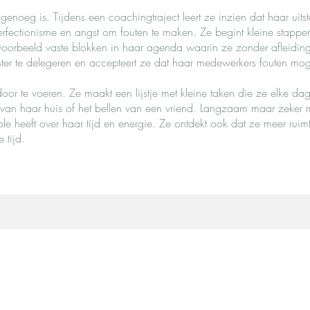
genoeg is. Tijdens een coachingtraject leert ze inzien dat haar uits
rfectionisme en angst om fouten te maken. Ze begint kleine stappen
jvoorbeeld vaste blokken in haar agenda waarin ze zonder afleidin
ster te delegeren en accepteert ze dat haar medewerkers fouten m
oor te voeren. Ze maakt een lijstje met kleine taken die ze elke da
van haar huis of het bellen van een vriend. Langzaam maar zeker me
ole heeft over haar tijd en energie. Ze ontdekt ook dat ze meer ruim
 tijd.