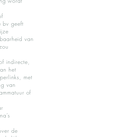
ing wordt
of
 bv geeft
ijze
kbaarheid van
 zou
f indirecte,
aan het
perlinks, met
ng van
rammatuur of
ar
na’s
.
over de