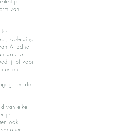
akelijk
vorm van
jke
ct, opleiding
 van Ariadne
an data of
edrijf of voor
oires en
 bagage en de
id van elke
r je
ften ook
 vertonen.