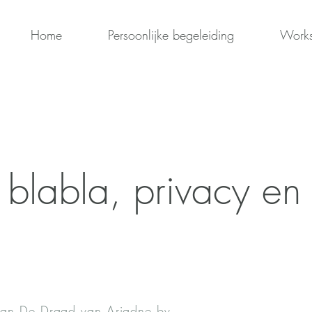
Home
Persoonlijke begeleiding
Work
 blabla, privacy en
van De Draad van Ariadne bv.