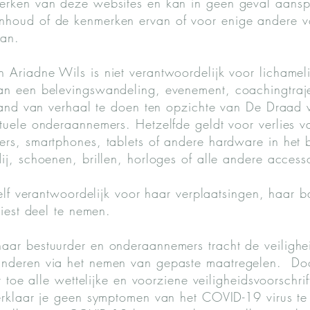
erken van deze websites en kan in geen geval aanspr
nhoud of de kenmerken ervan of voor enige andere 
van.
Ariadne Wils is niet verantwoordelijk voor lichameli
an een belevingswandeling, evenement, coachingtraje
stand van verhaal te doen ten opzichte van De Draad
tuele onderaannemers. Hetzelfde geldt voor verlies v
rs, smartphones, tablets of andere hardware in het b
ij, schoenen, brillen, horloges of alle andere access
 zelf verantwoordelijk voor haar verplaatsingen, haar
kiest deel te nemen.
aar bestuurder en onderaannemers tracht de veilighe
anderen via het nemen van gepaste maatregelen. Doo
r toe alle wettelijke en voorziene veiligheidsvoorschri
erklaar je geen symptomen van het COVID-19 virus te