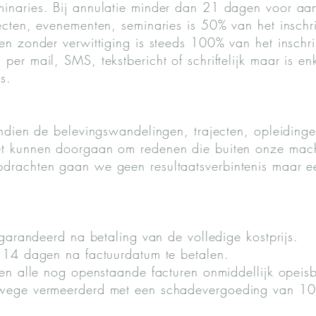
minaries. Bij annulatie minder dan 21 dagen voor a
jecten, evenementen, seminaries is 50% van het inschr
en zonder verwittiging is steeds 100% van het inschri
per mail, SMS, tekstbericht of schriftelijk maar is en
s.
indien de belevingswandelingen, trajecten, opleidinge
et kunnen doorgaan om redenen die buiten onze mach
pdrachten gaan we geen resultaatsverbintenis maar e
gegarandeerd na betaling van de volledige kostprijs.
e 14 dagen na factuurdatum te betalen.
rden alle nog openstaande facturen onmiddellijk opeis
tswege vermeerderd met een schadevergoeding van 1