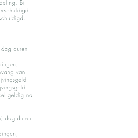
eling. Bij
erschuldigd.
schuldigd.
) dag duren
dingen,
anvang van
ijvingsgeld
jvingsgeld
kel geldig na
n) dag duren
dingen,