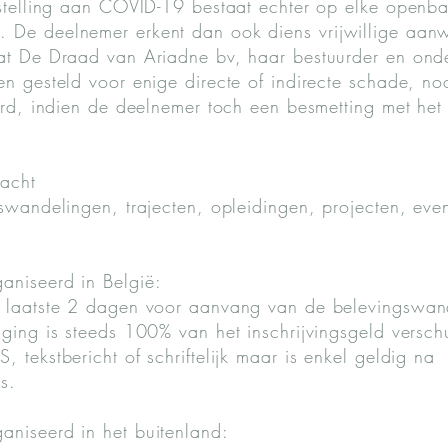
tstelling aan COVID-19 bestaat echter op elke openba
 De deelnemer erkent dan ook diens vrijwillige aan
dat De Draad van Ariadne bv, haar bestuurder en on
en gesteld voor enige directe of indirecte schade, n
aard, indien de deelnemer toch een besmetting met h
macht
gswandelingen, trajecten, opleidingen, projecten, ev
aniseerd in België:
n laatste 2 dagen voor aanvang van de belevingswand
iging is steeds 100% van het inschrijvingsgeld versch
 tekstbericht of schriftelijk maar is enkel geldig na
s.
aniseerd in het buitenland: