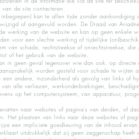
ststellen in de informatie die via de site ter beschikk
 van de site contacteren.
s inbegrepen) kan te allen tijde zonder aankondiging 
wijzigd of aangevuld worden. De Draad van Ariadne
de werking van de website en kan op geen enkele w
en voor een slechte werking of tijdelijke (on)beschi
rm van schade, rechtstreekse of onrechtstreekse, die
tot of het gebruik van de website.
n in geen geval tegenover wie dan ook, op directe o
aansprakelijk worden gesteld voor schade te wijten 
n een andere, inzonderheid als gevolg van links of hy
, van alle verliezen, werkonderbrekingen, beschadigi
vens op het computersysteem, van apparatuur, prog
evatten naar websites of pagina’s van derden, of da
en. Het plaatsen van links naar deze websites of pagi
ijze een impliciete goedkeuring van de inhoud ervan
klaart uitdrukkelijk dat zij geen zeggenschap heeft 