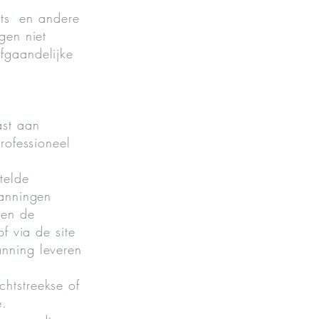
osts en andere
gen niet
fgaandelijke
ast aan
rofessioneel
telde
panningen
ien de
f via de site
anning leveren
htstreekse of
e.