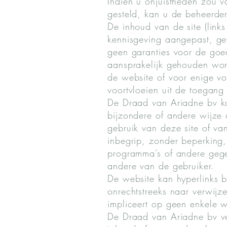
Indien u onjuistheden zou va
gesteld, kan u de beheerder
De inhoud van de site (link
kennisgeving aangepast, ge
geen garanties voor de goe
aansprakelijk gehouden word
de website of voor enige vo
voortvloeien uit de toegang 
De Draad van Ariadne bv ka
bijzondere of andere wijze 
gebruik van deze site of va
inbegrip, zonder beperking
programma’s of andere gege
andere van de gebruiker.
De website kan hyperlinks b
onrechtstreeks naar verwijz
impliceert op geen enkele w
De Draad van Ariadne bv ver