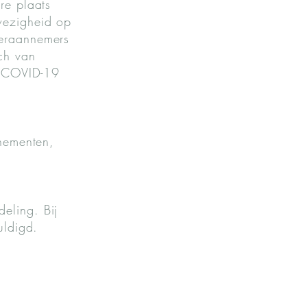
re plaats
wezigheid op
deraannemers
och van
et COVID-19
enementen,
eling. Bij
uldigd.