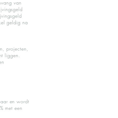
anvang van
ijvingsgeld
jvingsgeld
kel geldig na
n, projecten,
t liggen.
en
baar en wordt
0% met een