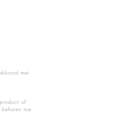
 akkoord met
product- of
n behoren toe