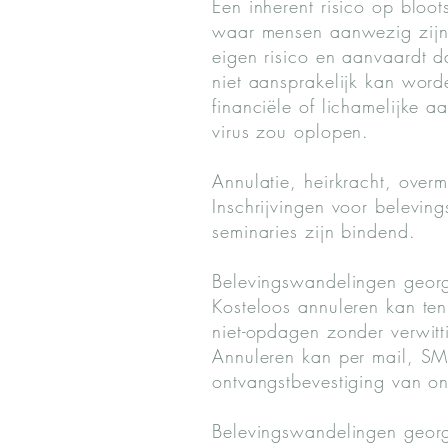
Een inherent risico op bloo
waar mensen aanwezig zijn.
eigen risico en aanvaardt 
niet aansprakelijk kan word
financiële of lichamelijke 
virus zou oplopen.
Annulatie, heirkracht, over
Inschrijvingen voor belevin
seminaries zijn bindend.
Belevingswandelingen georg
Kosteloos annuleren kan te
niet-opdagen zonder verwitt
Annuleren kan per mail, SMS,
ontvangstbevestiging van on
Belevingswandelingen georg