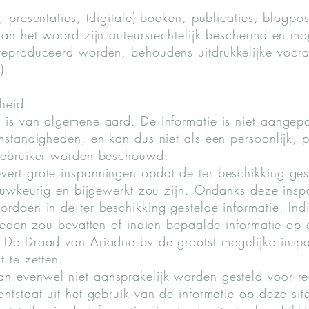
, presentaties, (digitale) boeken, publicaties, blogp
 van het woord zijn auteursrechtelijk beschermd en mo
ereproduceerd worden, behoudens uitdrukkelijke voora
).
heid
 is van algemene aard. De informatie is niet aangep
mstandigheden, en kan dus niet als een persoonlijk, p
 gebruiker worden beschouwd.
ert grote inspanningen opdat de ter beschikking ges
 nauwkeurig en bijgewerkt zou zijn. Ondanks deze ins
ordoen in de ter beschikking gestelde informatie. Ind
theden zou bevatten of indien bepaalde informatie op o
l De Draad van Ariadne bv de grootst mogelijke insp
t te zetten.
n evenwel niet aansprakelijk worden gesteld voor rec
ntstaat uit het gebruik van de informatie op deze sit