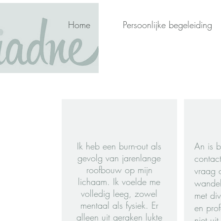
Home
Persoonlijke begeleiding
Ik heb een burn-out als
An is b
gevolg van jarenlange
contac
roofbouw op mijn
vraag 
lichaam. Ik voelde me
wandel
volledig leeg, zowel
met div
mentaal als fysiek. Er
en pro
alleen uit geraken lukte
niet ui