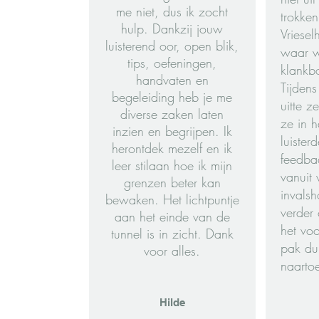
me niet, dus ik zocht
trokken
hulp. Dankzij jouw
Vriese
luisterend oor, open blik,
waar 
tips, oefeningen,
klankbo
handvaten en
Tijden
begeleiding heb je me
uitte 
diverse zaken laten
ze in h
inzien en begrijpen. Ik
luister
herontdek mezelf en ik
feedba
leer stilaan hoe ik mijn
vanuit 
grenzen beter kan
invals
bewaken. Het lichtpuntje
verder
aan het einde van de
het vo
tunnel is in zicht. Dank
pak du
voor alles.
naartoe
Hilde