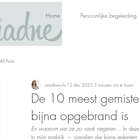
Home
Persoonlijke begeleiding
All Posts
ariadnewils
12 dec 2025
3 minuten om te lezen
De 10 meest gemiste
bijna opgebrand is
En waarom we ze zo vaak negeren… 
In dez
in mijn praktijk — signalen die bijna iederee