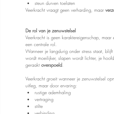
steun durven toelaten
Veerkracht vraagt geen verharding, maar 
verz
De rol van je zenuwstelsel
Veerkracht is geen karaktereigenschap, maar 
een centrale rol.
Wanneer je langdurig onder stress staat, blijft
wordt moeilijker, slapen wordt lichter, je hoofd
geraakt 
overspoeld
.
Veerkracht groeit wanneer je zenuwstelsel opn
uitleg, maar door ervaring:
rustige ademhaling
vertraging
stilte
verbinding