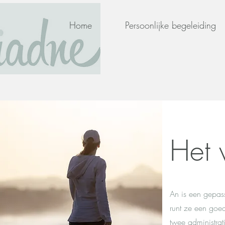
Home
Persoonlijke begeleiding
Het 
An is een gepas
runt ze een goe
twee administra