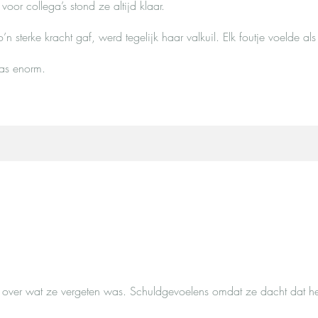
oor collega’s stond ze altijd klaar.
 sterke kracht gaf, werd tegelijk haar valkuil. Elk foutje voelde als
was enorm.
end over wat ze vergeten was. Schuldgevoelens omdat ze dacht dat h