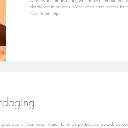
Maar wat niemand zag, was hoeveel moeite het haa
draaiende te houden. Want vanbinnen voelde het a
haar tenen liep.
itdaging
d goed doen. Haar lessen waren tot in de puntjes voorbereid, de c