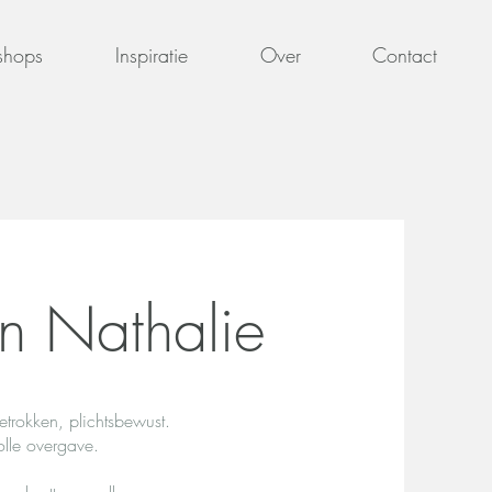
shops
Inspiratie
Over
Contact
n Nathalie
etrokken, plichtsbewust.
olle overgave.