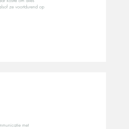
r kostte om alles
lsof ze voortdurend op
ommunicatie met