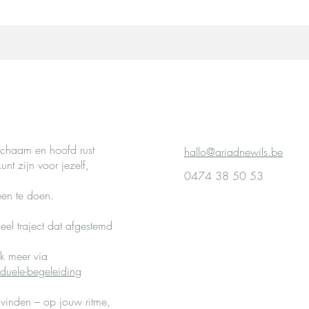
lichaam en hoofd rust
hallo@ariadnewils.be
unt zijn voor jezelf,
0474 38 50 53
leen te doen.
eel traject dat afgestemd
ek meer via
duele-begeleiding
 vinden – op jouw ritme,