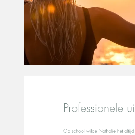
Professionele u
Op school wilde Nathalie het altij