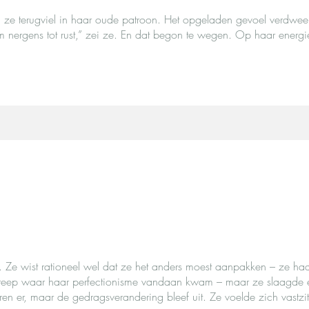
 ze terugviel in haar oude patroon. Het opgeladen gevoel verdwee
m nergens tot rust,” zei ze. En dat begon te wegen. Op haar energi
. Ze wist rationeel wel dat ze het anders moest aanpakken – ze had
eep waar haar perfectionisme vandaan kwam – maar ze slaagde er
en er, maar de gedragsverandering bleef uit. Ze voelde zich vastzit