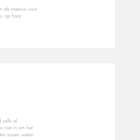
n als sneeuw voor
e, op haar
 zelfs al
 niet in om het
ten tussen weten