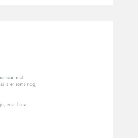
aar dan met
ss is er soms nog,
jn, voor haar