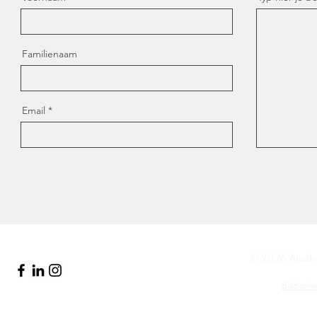
Familienaam
Email
© 2026 Ariadne
disclaim