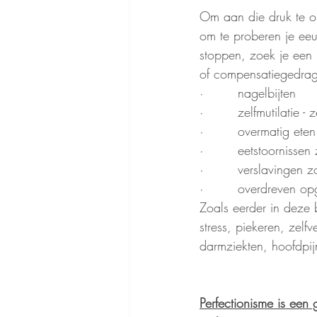
Om aan die druk te o
om te proberen je ee
stoppen, zoek je een 
of compensatiegedrag.
·        nagelbijten
·        zelfmutilatie -
·        overmatig et
·        eetstoornissen
·        verslavingen 
·        overdreven o
Zoals eerder in deze b
stress, piekeren, zel
darmziekten, hoofdpij
Perfectionisme is een