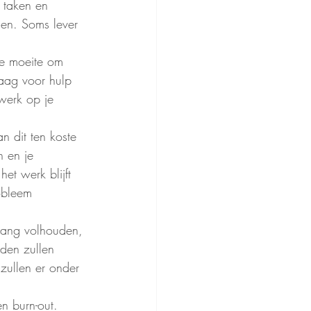
 taken en 
en. Soms lever 
te moeite om 
aag voor hulp 
werk op je 
n dit ten koste 
 en je 
et werk blijft 
obleem 
lang volhouden, 
den zullen 
zullen er onder 
en burn-out.