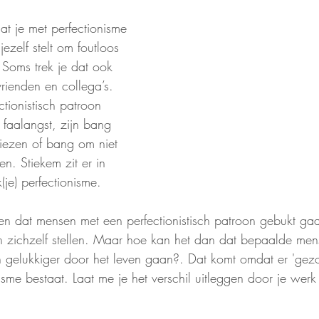
at je met perfectionisme 
ezelf stelt om foutloos 
 Soms trek je dat ook 
vrienden en collega’s. 
tionistisch patroon 
faalangst, zijn bang 
liezen of bang om niet 
. Stiekem zit er in 
(je) perfectionisme.
zen dat mensen met een perfectionistisch patroon gebukt ga
 zichzelf stellen. Maar hoe kan het dan dat bepaalde men
 gelukkiger door het leven gaan?. Dat komt omdat er 'gez
sme bestaat. Laat me je het verschil uitleggen door je werk