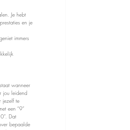
len. Je hebt 
restaties en je 
 geniet immers 
kelijk 
staat wanneer 
r jou leidend 
jezelf te 
 met een “9” 
10”. Dat 
 over bepaalde 