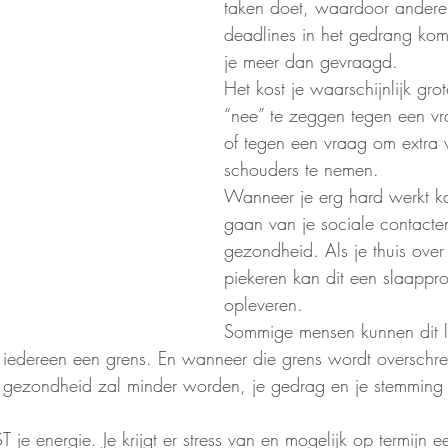
taken doet, waardoor andere
deadlines in het gedrang kom
je meer dan gevraagd. 
Het kost je waarschijnlijk gro
“nee” te zeggen tegen een vr
of tegen een vraag om extra 
schouders te nemen. 
Wanneer je erg hard werkt ka
gaan van je sociale contacten
gezondheid. Als je thuis over h
piekeren kan dit een slaappr
opleveren. 
Sommige mensen kunnen dit 
ft iedereen een grens. En wanneer die grens wordt overschre
e gezondheid zal minder worden, je gedrag en je stemming 
je energie. Je krijgt er stress van en mogelijk op termijn e