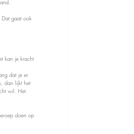
tand. 
. Dat gaat ook 
t kan je kracht 
ang dat je er 
 dan lijkt het 
cht wil. Het 
 beroep doen op 