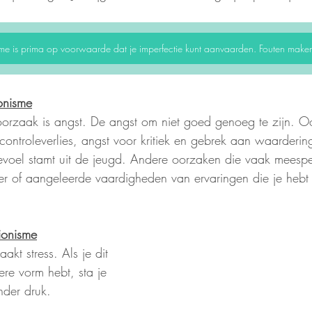
isme is prima op voorwaarde dat je imperfectie kunt aanvaarden. Fouten maken
onisme
oorzaak is angst. De angst om niet goed genoeg te zijn. O
controleverlies, angst voor kritiek en gebrek aan waardering
gevoel stamt uit de jeugd. Andere oorzaken die vaak meespe
ter of aangeleerde vaardigheden van ervaringen die je hebt
ionisme
akt stress. Als je dit 
ere vorm hebt, sta je 
onder druk. 