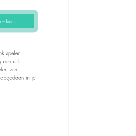
 = leren.
ok spelen 
 een rol. 
len zijn 
 opgedaan in je 