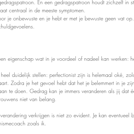
 gedragspatroon. En een gedragspatroon houdt zichzelf in s
staat centraal in de meeste symptomen. 
or je onbewuste en je hebt er met je bewuste geen vat op
huldgevoelens.
 een eigenschap wat in je voordeel of nadeel kan werken: he
eel duidelijk stellen: perfectionist zijn is helemaal oké, zol
aart. Zodra je het gevoel hebt dat het je belemmert in je zijn,
 aan te doen. Gedrag kan je immers veranderen als jij dat é
rouwens niet van belang. 
verandering verkrijgen is niet zo evident. Je kan eventueel
nismecoach zoals ik.