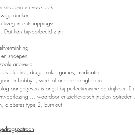
ntsnappen en vaak ook 
uwige denken te 
uitweg in ontsnappings- 
 Dat kan bijvoorbeeld zijn:
 zelfverminking
en en snoepen
 zoals anorexia
zoals alcohol, drugs, seks, games, medicatie
pgaan in hobby's, werk of andere bezigheden
log aangegeven is angst bij perfectionisme de drijfveer. En
fverwaarlozing,… waardoor er ziekteverschijnselen optreden 
n, diabetes type 2, burn-out.
 gedragspatroon