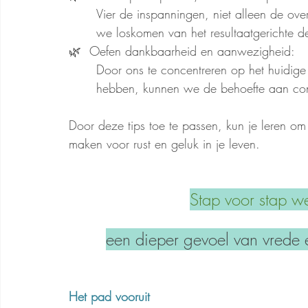
	Vier de inspanningen, niet alleen de overwinningen. Door het proces te waarderen, kunnen 
	we loskomen van het resultaatgerichte d
🌿  Oefen dankbaarheid en aanwezigheid: 
	Door ons te concentreren op het huidige moment en waardering te hebben voor wat we 	
	hebben, kunnen we de behoefte aan con
Door deze tips toe te passen, kun je leren om j
maken voor rust en geluk in je leven.
Stap voor stap we
een dieper gevoel van vrede 
Het pad vooruit