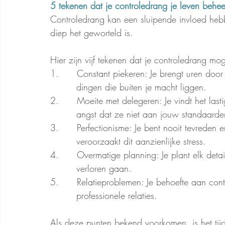
5 tekenen dat je controledrang je leven behee
Controledrang kan een sluipende invloed heb
diep het geworteld is. 
Hier zijn vijf tekenen dat je controledrang mo
1.      Constant piekeren: Je brengt uren door
	  dingen die buiten je macht liggen.
2.      Moeite met delegeren: Je vindt het last
	  angst dat ze niet aan jouw standaard
3.      Perfectionisme: Je bent nooit tevreden en
	  veroorzaakt dit aanzienlijke stress.
4.      Overmatige planning: Je plant elk detail
	  verloren gaan.
5.      Relatieproblemen: Je behoefte aan con
	  professionele relaties.
Als deze punten bekend voorkomen, is het ti