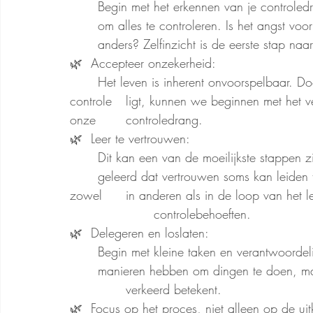
	Begin met het erkennen van je controledrang. Vraag jezelf af waarom je de behoefte voelt 
	om alles te controleren. Is het angst voor het onbekende, angst voor falen, of misschien iets 
	anders? Zelfinzicht is de eerste stap naa
🌿  Accepteer onzekerheid: 
	Het leven is inherent onvoorspelbaar. Door te accepteren dat niet alles binnen onze 
controle 	ligt, kunnen we beginnen met het verminderen van de angst die aan de basis ligt van 
onze 	controledrang.
🌿  Leer te vertrouwen: 
	Dit kan een van de moeilijkste stappen zijn, vooral als eerdere ervaringen ons hebben 	
	geleerd dat vertrouwen soms kan leiden tot teleurstelling. Maar vertrouwen opbouwen, 
zowel 	in anderen als in de loop van het leven, is essentieel voor het verminderen van 	
			controlebehoeften.
🌿  Delegeren en loslaten: 
	Begin met kleine taken en verantwoordelijkheden. Erken dat anderen misschien andere 	
	manieren hebben om dingen te doen, maar dat verschillende niet noodzakelijkerwijs 	
		verkeerd betekent.
🌿  Focus op het proces, niet alleen op de uit